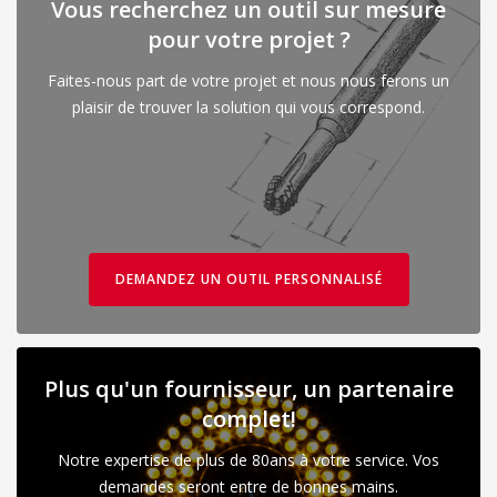
Vous recherchez un outil sur mesure
pour votre projet ?
Faites-nous part de votre projet et nous nous ferons un
plaisir de trouver la solution qui vous correspond.
DEMANDEZ UN OUTIL PERSONNALISÉ
Plus qu'un fournisseur, un partenaire
complet!
Notre expertise de plus de 80ans à votre service. Vos
demandes seront entre de bonnes mains.