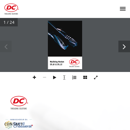
1 / 24
Machining titanium
STL.81 & STL.52
CONTACT