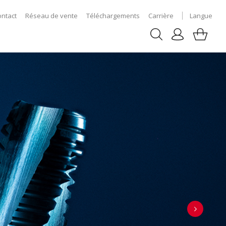
ontact
Réseau de vente
Téléchargements
Carrière
Langue
EG
TAP