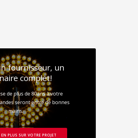
un fournisseur, un
naire complet!
se de plus de 80ans à votre
mandes seront entre de bonnes
mains.
 EN PLUS SUR VOTRE PROJET