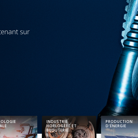
accueille désormais d
EG M, EG UNC et EG
TÉLÉCHARGEMENTS
NOLOGIE
INDUSTRIE
PRODUCTION
ALE
HORLOGÈRE ET
D'ÉNERGIE
BIJOUTERIE