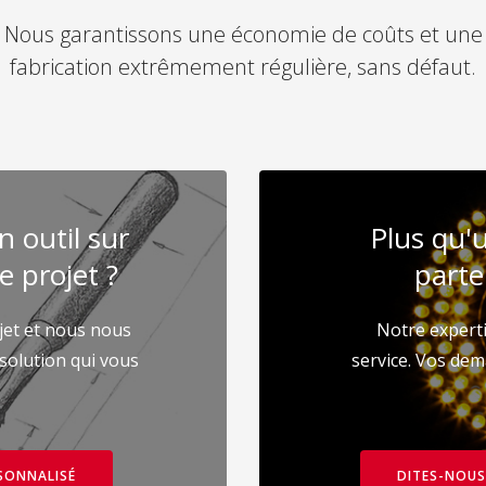
Nous garantissons une économie de coûts et une
fabrication extrêmement régulière, sans défaut.
 outil sur
Plus qu'
 projet ?
parte
jet et nous nous
Notre experti
 solution qui vous
service. Vos de
SONNALISÉ
DITES-NOUS