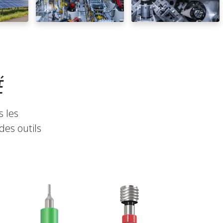
É
s les
des outils